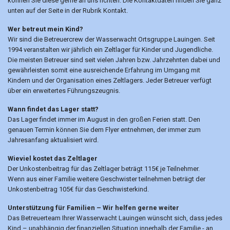
können Sie diese gerne an uns richten. Die Kontaktdaten finden Sie ganz
unten auf der Seite in der Rubrik Kontakt.
Wer betreut mein Kind?
Wir sind die Betreuercrew der Wasserwacht Ortsgruppe Lauingen. Seit
1994 veranstalten wir jährlich ein Zeltlager für Kinder und Jugendliche.
Die meisten Betreuer sind seit vielen Jahren bzw. Jahrzehnten dabei und
gewährleisten somit eine ausreichende Erfahrung im Umgang mit
Kindern und der Organisation eines Zeltlagers. Jeder Betreuer verfügt
über ein erweitertes Führungszeugnis.
Wann findet das Lager statt?
Das Lager findet immer im August in den großen Ferien statt. Den
genauen Termin können Sie dem Flyer entnehmen, der immer zum
Jahresanfang aktualisiert wird.
Wieviel kostet das Zeltlager
Der Unkostenbeitrag für das Zeltlager beträgt 115€ je Teilnehmer.
Wenn aus einer Familie weitere Geschwister teilnehmen beträgt der
Unkostenbeitrag 105€ für das Geschwisterkind.
Unterstützung für Familien – Wir helfen gerne weiter
Das Betreuerteam Ihrer Wasserwacht Lauingen wünscht sich, dass jedes
Kind – unabhängig der finanziellen Situation innerhalb der Familie - an